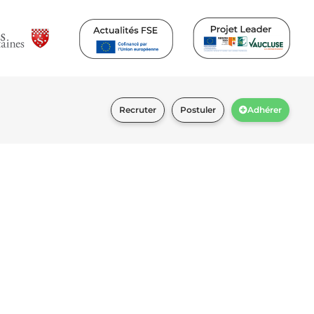
Recruter
Postuler
Adhérer