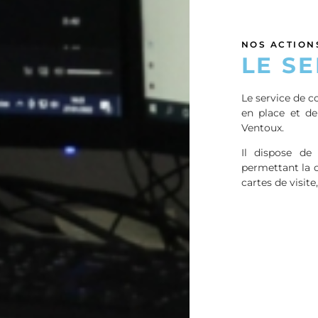
NOS ACTION
LE S
Le service de 
en place et de
Ventoux.
Il dispose d
permettant la 
cartes de visit