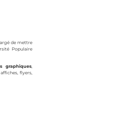
N
chargé de mettre
rsité Populaire
ls graphiques
,
fiches, flyers,