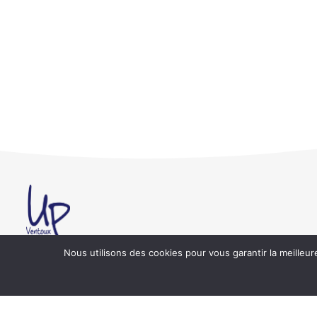
Nous utilisons des cookies pour vous garantir la meilleur
L'UNIVERSITÉ POPULAIRE VENTOUX
L’Université Populaire Ventoux est une association reconnue d’
1901, ayant pour objet l’emploi durable pour tous·tes, en pren
développement des territoires, de ses habitant·es et de leur