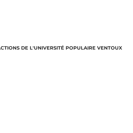
RELAIS TRAVAIL SAISO
ACTIONS DE L'UNIVERSITÉ POPULAIRE VENTOUX
LE CERCLE DES
OPTÈRE
POUBELLES
DISPARUES