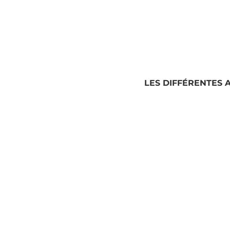
MÉDIATION EMPLOI
LES DIFFÉRENTES 
LES JARDINIERS DU
LE NATUR
VENTOUX