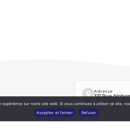
Adresse
331 Rue Alphon
e expérience sur notre site web. Si vous continuez à utiliser ce site, 
Téléphone
Accepter et fermer
Refuser
04 90 61 76 10
intérêt général régie par la loi
ant en considération le
 environnement.
Email