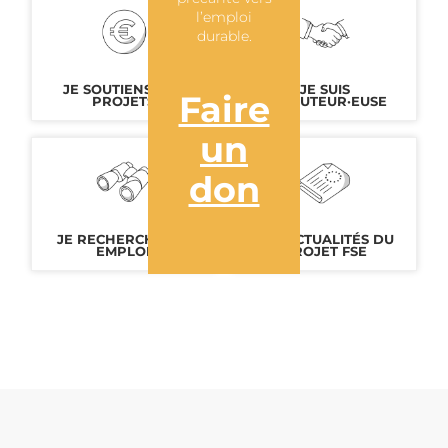
l’emploi
durable.
JE SOUTIENS DES
JE SUIS
Faire
PROJETS
RECRUTEUR·EUSE
un
don
JE RECHERCHE UN
LES ACTUALITÉS DU
EMPLOI
PROJET FSE