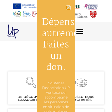
Dépensez
autrement,
Faites
un
don.
Soutenez
l’association UP
Ventoux qui
JE DÉCOUVRE
accompagne
NOS SECTEURS
L'ASSOCIATION
D'ACTIVITÉS
les personnes
en situation de
précarité vers